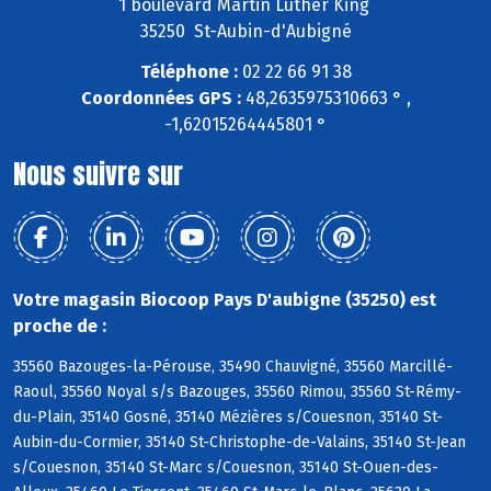
1 boulevard Martin Luther King
35250 St-Aubin-d'Aubigné
Téléphone :
02 22 66 91 38
Coordonnées GPS :
48,2635975310663 ° ,
-1,62015264445801 °
Nous suivre sur
Votre magasin Biocoop Pays D'aubigne (35250) est
proche de :
35560 Bazouges-la-Pérouse, 35490 Chauvigné, 35560 Marcillé-
Raoul, 35560 Noyal s/s Bazouges, 35560 Rimou, 35560 St-Rémy-
du-Plain, 35140 Gosné, 35140 Mézières s/Couesnon, 35140 St-
Aubin-du-Cormier, 35140 St-Christophe-de-Valains, 35140 St-Jean
s/Couesnon, 35140 St-Marc s/Couesnon, 35140 St-Ouen-des-