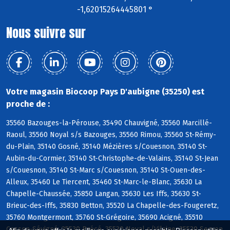
-1,62015264445801 °
Nous suivre sur
Votre magasin Biocoop Pays D'aubigne (35250) est
proche de :
35560 Bazouges-la-Pérouse, 35490 Chauvigné, 35560 Marcillé-
Raoul, 35560 Noyal s/s Bazouges, 35560 Rimou, 35560 St-Rémy-
du-Plain, 35140 Gosné, 35140 Mézières s/Couesnon, 35140 St-
Aubin-du-Cormier, 35140 St-Christophe-de-Valains, 35140 St-Jean
s/Couesnon, 35140 St-Marc s/Couesnon, 35140 St-Ouen-des-
Alleux, 35460 Le Tiercent, 35460 St-Marc-le-Blanc, 35630 La
Chapelle-Chaussée, 35850 Langan, 35630 Les Iffs, 35630 St-
Brieuc-des-Iffs, 35830 Betton, 35520 La Chapelle-des-Fougeretz,
35760 Montgermont, 35760 St-Grégoire, 35690 Acigné, 35510
Cesson-Sévigné, 35530 Brécé, 35530 Noyal s/Vilaine, 35530 Servon