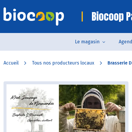
Biocoop P
Le magasin
Agen
Accueil
Tous nos producteurs locaux
Brasserie 