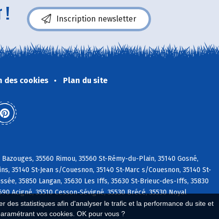
 !
Inscription newsletter
n des cookies
Plan du site
s Bazouges, 35560 Rimou, 35560 St-Rémy-du-Plain, 35140 Gosné,
ns, 35140 St-Jean s/Couesnon, 35140 St-Marc s/Couesnon, 35140 St-
sée, 35850 Langan, 35630 Les Iffs, 35630 St-Brieuc-des-Iffs, 35830
690 Acigné, 35510 Cesson-Sévigné, 35530 Brécé, 35530 Noyal
 des statistiques afin d'analyser le trafic et la performance du site et
paramétrant vos cookies. OK pour vous ?