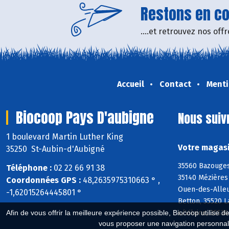
Restons en con
....et retrouvez nos of
Accueil
Contact
Menti
Biocoop Pays D'aubigne
Nous suiv
1 boulevard Martin Luther King
Votre magasi
35250 St-Aubin-d'Aubigné
35560 Bazouges
Téléphone :
02 22 66 91 38
35140 Mézières 
Coordonnées GPS :
48,2635975310663 ° ,
Ouen-des-Alleux
-1,62015264445801 °
Betton, 35520 
Afin de vous offrir la meilleure expérience possible, Biocoop utilise d
s/Vilaine, 3553
vous proposer une navigation personnal