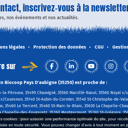
tact, inscrivez-vous à la newsletter
fres, nos événements et nos actualités.
ons légales
Protection des données
CGU
Gestio
re sur
n Biocoop Pays D'aubigne (35250) est proche de :
-la-Pérouse, 35490 Chauvigné, 35560 Marcillé-Raoul, 35560 Noyal s/
s/Couesnon, 35140 St-Aubin-du-Cormier, 35140 St-Christophe-de-Valai
, 35460 Le Tiercent, 35460 St-Marc-le-Blanc, 35630 La Chapelle-Chaus
La Chapelle-des-Fougeretz, 35760 Montgermont, 35760 St-Grégoire, 35
es cookies : pour assurer une performance optimale du site, pour récolter
0 Servon s/Vilaine, 35630 Bazouges s/s Hédé, 35440 Dingé
isée en toute sécurité. Vous pouvez changer d'avis à tout moment en 