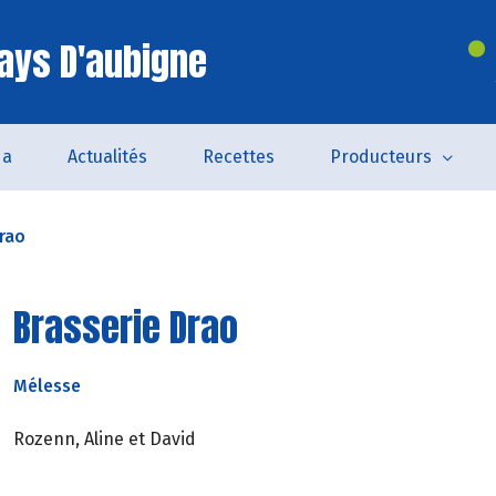
ays D'aubigne
da
Actualités
Recettes
Producteurs
Drao
Brasserie Drao
Mélesse
Rozenn, Aline et David