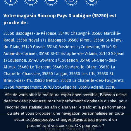
Votre magasin Biocoop Pays D'aubigne (35250) est
proche de :
35560 Bazouges-la-Pérouse, 35490 Chauvigné, 35560 Marcillé-
Raoul, 35560 Noyal s/s Bazouges, 35560 Rimou, 35560 St-Rémy-
du-Plain, 35140 Gosné, 35140 Mézières s/Couesnon, 35140 St-
Aubin-du-Cormier, 35140 St-Christophe-de-Valains, 35140 St-Jean
s/Couesnon, 35140 St-Marc s/Couesnon, 35140 St-Ouen-des-
Alleux, 35460 Le Tiercent, 35460 St-Marc-le-Blanc, 35630 La
Chapelle-Chaussée, 35850 Langan, 35630 Les Iffs, 35630 St-
Brieuc-des-Iffs, 35830 Betton, 35520 La Chapelle-des-Fougeretz,
35760 Montgermont, 35760 St-Grégoire, 35690 Acigné, 35510
Cesson-Sévigné, 35530 Brécé, 35530 Noyal s/Vilaine, 35530 Servon
Afin de vous offrir la meilleure expérience possible, Biocoop utilise
s/Vilaine, 35630 Bazouges s/s Hédé, 35440 Dingé
des cookies : pour assurer une performance optimale du site, pour
récolter des statistiques afin d'analyser le trafic et la performance
du site et vous proposer une navigation personnalisée en toute
sécurité. Vous pouvez changer d'avis à tout moment en
Biocoop.fr
Le réseau Biocoop
paramétrant vos cookies. OK pour vous ?
Copyright Biocoop 2026