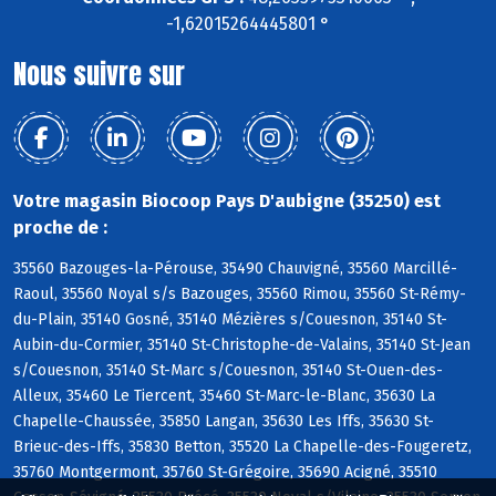
-1,62015264445801 °
Nous suivre sur
Votre magasin Biocoop Pays D'aubigne (35250) est
proche de :
35560 Bazouges-la-Pérouse, 35490 Chauvigné, 35560 Marcillé-
Raoul, 35560 Noyal s/s Bazouges, 35560 Rimou, 35560 St-Rémy-
du-Plain, 35140 Gosné, 35140 Mézières s/Couesnon, 35140 St-
Aubin-du-Cormier, 35140 St-Christophe-de-Valains, 35140 St-Jean
s/Couesnon, 35140 St-Marc s/Couesnon, 35140 St-Ouen-des-
Alleux, 35460 Le Tiercent, 35460 St-Marc-le-Blanc, 35630 La
Chapelle-Chaussée, 35850 Langan, 35630 Les Iffs, 35630 St-
Brieuc-des-Iffs, 35830 Betton, 35520 La Chapelle-des-Fougeretz,
35760 Montgermont, 35760 St-Grégoire, 35690 Acigné, 35510