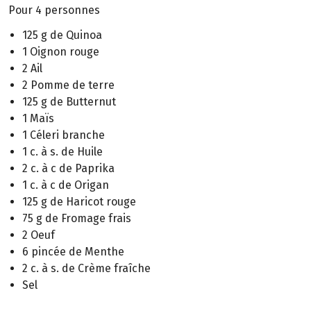
Pour 4 personnes
125 g de Quinoa
1 Oignon rouge
2 Ail
2 Pomme de terre
125 g de Butternut
1 Maïs
1 Céleri branche
1 c. à s. de Huile
2 c. à c de Paprika
1 c. à c de Origan
125 g de Haricot rouge
75 g de Fromage frais
2 Oeuf
6 pincée de Menthe
2 c. à s. de Crème fraîche
Sel