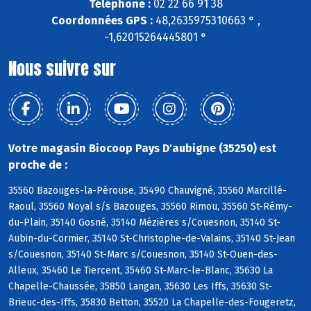
Téléphone :
02 22 66 91 38
Coordonnées GPS :
48,2635975310663 ° ,
-1,62015264445801 °
Nous suivre sur
Votre magasin Biocoop Pays D'aubigne (35250) est
proche de :
35560 Bazouges-la-Pérouse, 35490 Chauvigné, 35560 Marcillé-
Raoul, 35560 Noyal s/s Bazouges, 35560 Rimou, 35560 St-Rémy-
du-Plain, 35140 Gosné, 35140 Mézières s/Couesnon, 35140 St-
Aubin-du-Cormier, 35140 St-Christophe-de-Valains, 35140 St-Jean
s/Couesnon, 35140 St-Marc s/Couesnon, 35140 St-Ouen-des-
Alleux, 35460 Le Tiercent, 35460 St-Marc-le-Blanc, 35630 La
Chapelle-Chaussée, 35850 Langan, 35630 Les Iffs, 35630 St-
Brieuc-des-Iffs, 35830 Betton, 35520 La Chapelle-des-Fougeretz,